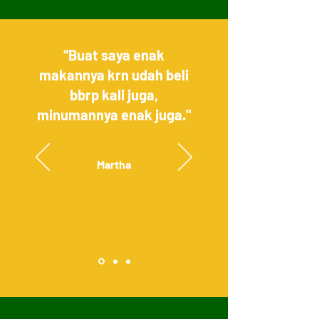
“Buat saya enak
makannya krn udah beli
bbrp kali juga,
minumannya enak juga."
Martha